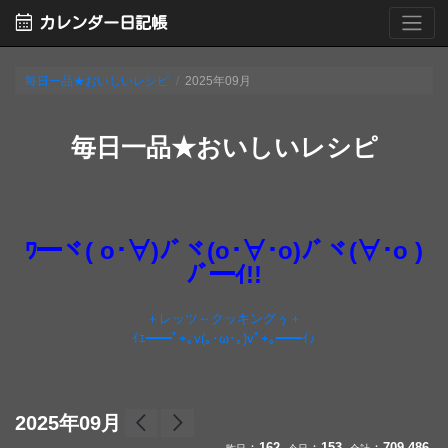
calendar_month
カレンダー日記帳
毎日一品★おいしいレシピ
2025年09月
毎日一品★おいしいレシピ
ﾜ━ヾ( o･∀)ﾉﾞヾ(o･∀･o)ﾉﾞヾ(∀･o )
ﾉﾞ━ｲ!!
＋レッツ～クッキングぅ＋
ｲｴ━━ﾟ+｡v(｡･ω･｡)vﾟ+｡━━ｲ♪
arrow_back_ios
arrow_forward_ios
2025年09月
：
162
：
153
：
709,486