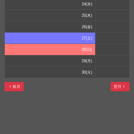
24(水)
25(木)
26(金)
27(土)
28(日)
29(月)
30(火)
chevron_left
navigate_next
前月
翌月